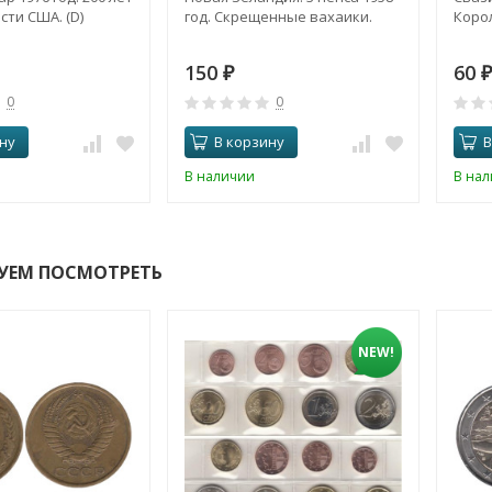
ти США. (D)
год. Скрещенные вахаики.
Корол
150
60
₽
₽
0
0
ну
В корзину
В
В наличии
В на
УЕМ ПОСМОТРЕТЬ
NEW!