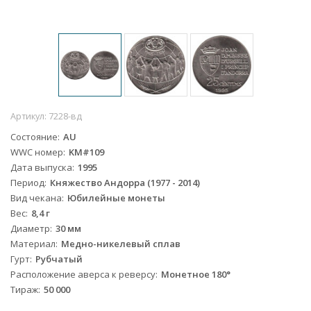
Артикул:
7228-вд
Состояние
AU
WWC номер
KM#109
Дата выпуска
1995
Период
Княжество Андорра (1977 - 2014)
Вид чекана
Юбилейные монеты
Вес
8,4 г
Диаметр
30 мм
Материал
Медно-никелевый сплав
Гурт
Рубчатый
Расположение аверса к реверсу
Монетное 180°
Тираж
50 000