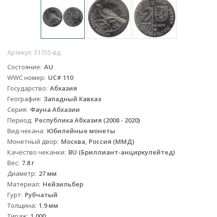
Артикул:
31155-вд
Состояние
AU
WWC номер
UC# 110
Государство
Абхазия
География
Западный Кавказ
Серия
Фауна Абхазии
Период
Республика Абхазия (2008 - 2020)
Вид чекана
Юбилейные монеты
Монетный двор
Москва, Россия (ММД)
Качество чеканки
BU (Бриллиант-анциркулейтед)
Вес
7.8 г
Диаметр
27 мм
Материал
Нейзильбер
Гурт
Рубчатый
Толщина
1.9 мм
Тираж
1.000