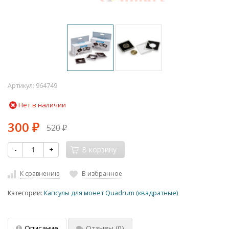
Артикул:
964749
Нет в наличии
300
520
₽
₽
-
+
В корзину
К сравнению
В избранное
Категории:
Капсулы для монет Quadrum (квадратные)
Описание
Отзывы
(0)