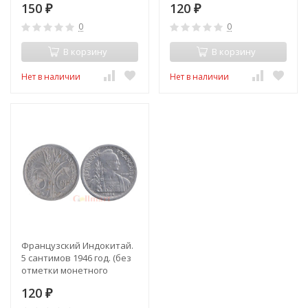
150
120
₽
₽
0
0
В корзину
В корзину
Нет в наличии
Нет в наличии
Французский Индокитай.
5 сантимов 1946 год. (без
отметки монетного
двора)
120
₽