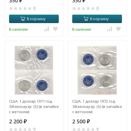
350
350
₽
₽
0
0
В корзину
В корзину
В наличии
В наличии
США. 1 доллар 1971 год.
США. 1 доллар 1972 год.
Эйзенхауэр. (S) (в запайке
Эйзенхауэр. (S) (в запайке
с жетоном)
с жетоном)
2 200
2 500
₽
₽
0
0