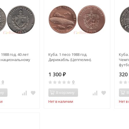
 1988 год. 40 лет
Куба. 1 песо 1988 год.
Куба.
 национальному
Дирижабль (Цеппелин).
Чемп
футбо
Врат
1 300
32
₽
0
0
ну
В корзину
В
ии
Нет в наличии
Нет в