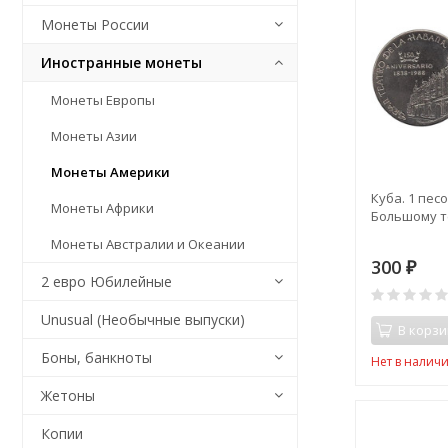
Монеты России
Иностранные монеты
Монеты Европы
Монеты Азии
Монеты Америки
Куба. 1 песо
Монеты Африки
Большому т
Монеты Австралии и Океании
300
₽
2 евро Юбилейные
Unusual (Необычные выпуски)
В корзи
Боны, банкноты
Нет в налич
Жетоны
Копии