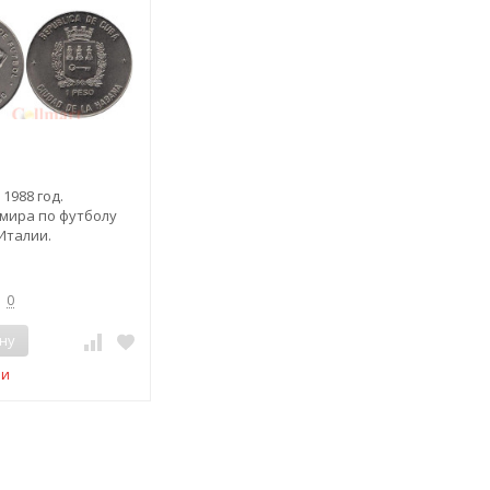
 1988 год.
мира по футболу
 Италии.
0
ну
ии