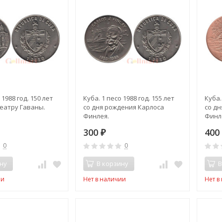
 1988 год. 150 лет
Куба. 1 песо 1988 год. 155 лет
Куба.
еатру Гаваны.
со дня рождения Карлоса
со д
Финлея.
Финле
300
40
₽
0
0
ну
В корзину
В
ии
Нет в наличии
Нет в