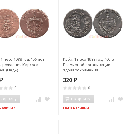
 1 песо 1988 год. 155 лет
Куба. 1 песо 1988 год. 40 лет
ня рождения Карлоса
Всемирной организации
я. (медь)
здравоохранения.
0
320
₽
₽
0
0
 корзину
В корзину
 наличии
Нет в наличии