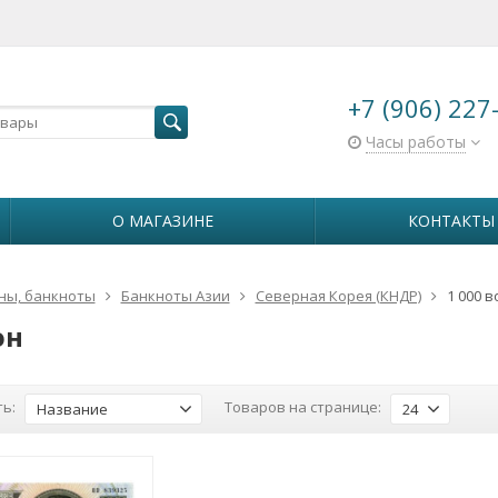
+7 (906) 227
Часы работы
О МАГАЗИНЕ
КОНТАКТЫ
ны, банкноты
Банкноты Азии
Северная Корея (КНДР)
1 000 в
он
ь:
Товаров на странице:
Название
24