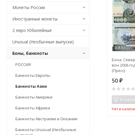
Монеты России
Иностранные монеты
2 евро Юбилейные
Unusual (Необычные выпуски)
Боны, банкноты
Бона. Север
РОССИЯ
вон 2006 год
(Пресс)
Банкноты Европы
50
₽
Банкноты Азии
Банкноты Америки
В корзи
Банкноты Африки
Нет в налич
Банкноты Австралии и Океании
Банкноты Unusual (Необычные