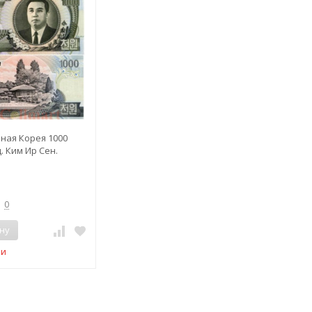
ная Корея 1000
. Ким Ир Сен.
0
ну
ии