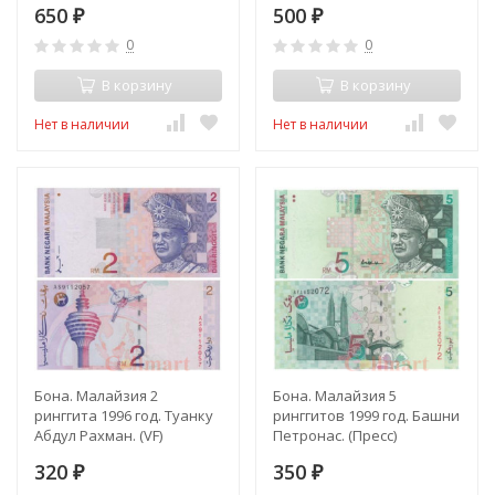
650
500
₽
₽
0
0
В корзину
В корзину
Нет в наличии
Нет в наличии
Бона. Малайзия 2
Бона. Малайзия 5
ринггита 1996 год. Туанку
ринггитов 1999 год. Башни
Абдул Рахман. (VF)
Петронас. (Пресс)
320
350
₽
₽