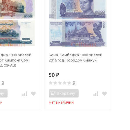
оджа 1000 риелей
Бона. Камбоджа 1000 риелей
орт Кампонг Сом
2016 год. Нородом Сианук.
. (XF-AU)
50
₽
0
0
ну
В корзину
ии
Нет в наличии