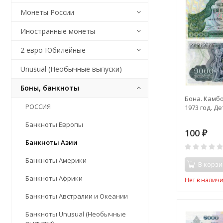
Монеты России
Иностранные монеты
2 евро Юбилейные
Unusual (Необычные выпуски)
Боны, банкноты
Бона. Камб
РОССИЯ
1973 год. Де
Банкноты Европы
100
₽
Банкноты Азии
Банкноты Америки
В корзи
Банкноты Африки
Нет в налич
Банкноты Австралии и Океании
Банкноты Unusual (Необычные