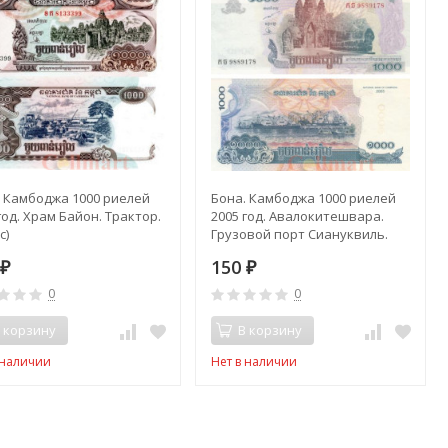
. Камбоджа 1000 риелей
Бона. Камбоджа 1000 риелей
год. Храм Байон. Трактор.
2005 год. Авалокитешвара.
с)
Грузовой порт Сиануквиль.
(Пресс)
0
150
₽
₽
0
0
 корзину
В корзину
 наличии
Нет в наличии