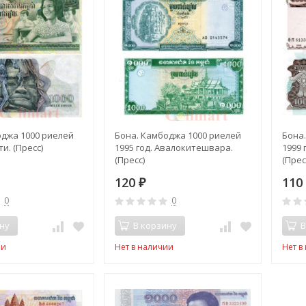
оджа 1000 риелей
Бона. Камбоджа 1000 риелей
Бона
ти. (Пресс)
1995 год. Авалокитешвара.
1999 
(Пресс)
(Прес
120
11
₽
0
0
ну
В корзину
В
ии
Нет в наличии
Нет в