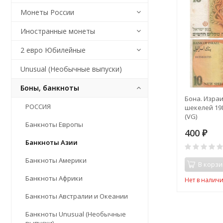
Монеты России
Иностранные монеты
2 евро Юбилейные
Unusual (Необычные выпуски)
Боны, банкноты
Бона. Израи
РОССИЯ
шекелей 198
(VG)
Банкноты Европы
400
₽
Банкноты Азии
Банкноты Америки
В корзи
Банкноты Африки
Нет в налич
Банкноты Австралии и Океании
Банкноты Unusual (Необычные