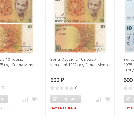
ль 10 новых
Бона. Израиль 10 новых
Бона
5 год. Голда Меир.
шекелей 1992 год. Голда Меир.
1978 
(F)
Герцл
600
60
₽
0
0
ну
В корзину
В
ии
Нет в наличии
Нет в