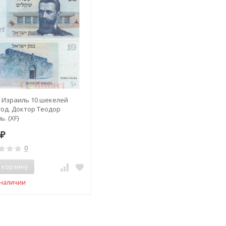
. Израиль 10 шекелей
год. Доктор Теодор
ь. (XF)
0
₽
0
 корзину
 наличии